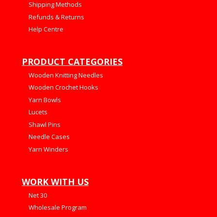
Shipping Methods
Refunds & Returns
Help Centre
PRODUCT CATEGORIES
Wooden Knitting Needles
Wooden Crochet Hooks
Yarn Bowls
Lucets
Shawl Pins
Needle Cases
Yarn Winders
WORK WITH US
Net 30
Wholesale Program