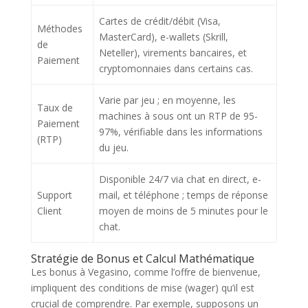
Cartes de crédit/débit (Visa,
Méthodes
MasterCard), e-wallets (Skrill,
de
Neteller), virements bancaires, et
Paiement
cryptomonnaies dans certains cas.
Varie par jeu ; en moyenne, les
Taux de
machines à sous ont un RTP de 95-
Paiement
97%, vérifiable dans les informations
(RTP)
du jeu.
Disponible 24/7 via chat en direct, e-
Support
mail, et téléphone ; temps de réponse
Client
moyen de moins de 5 minutes pour le
chat.
Stratégie de Bonus et Calcul Mathématique
Les bonus à Vegasino, comme l’offre de bienvenue,
impliquent des conditions de mise (wager) qu’il est
crucial de comprendre. Par exemple, supposons un