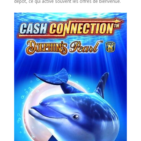
dépôt, ce qui active souvent les offres de bienvenue.