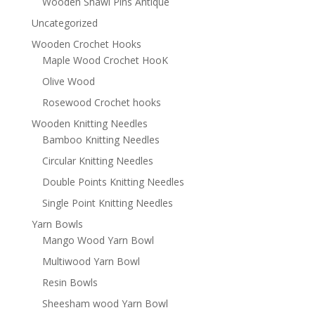
Wooden Shawl Pins Antique
Uncategorized
Wooden Crochet Hooks
Maple Wood Crochet HooK
Olive Wood
Rosewood Crochet hooks
Wooden Knitting Needles
Bamboo Knitting Needles
Circular Knitting Needles
Double Points Knitting Needles
Single Point Knitting Needles
Yarn Bowls
Mango Wood Yarn Bowl
Multiwood Yarn Bowl
Resin Bowls
Sheesham wood Yarn Bowl