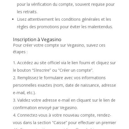
pour la vérification du compte, souvent requise pour
les retraits.
Lisez attentivement les conditions générales et les
règles des promotions pour éviter les malentendus.
Inscription à Vegasino
Pour créer votre compte sur Vegasino, suivez ces
étapes :
Accédez au site officiel via le lien fourni et cliquez sur
le bouton “S’inscrire” ou “Créer un compte”.
Remplissez le formulaire avec vos informations
personnelles exactes (nom, date de naissance, adresse
e-mail, etc.).
Validez votre adresse e-mail en cliquant sur le lien de
confirmation envoyé par Vegasino.
Connectez-vous à votre nouveau compte, rendez-
vous dans la section “Caisse” pour effectuer un premier