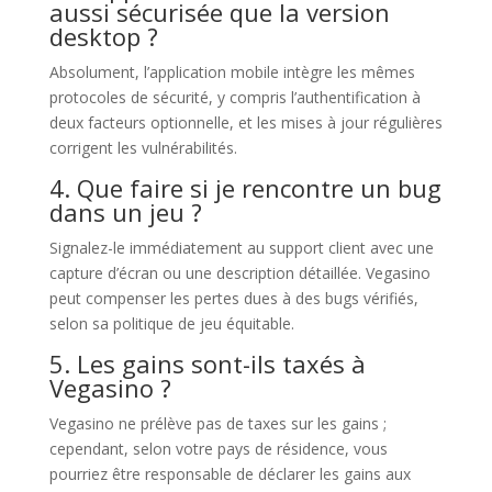
aussi sécurisée que la version
desktop ?
Absolument, l’application mobile intègre les mêmes
protocoles de sécurité, y compris l’authentification à
deux facteurs optionnelle, et les mises à jour régulières
corrigent les vulnérabilités.
4. Que faire si je rencontre un bug
dans un jeu ?
Signalez-le immédiatement au support client avec une
capture d’écran ou une description détaillée. Vegasino
peut compenser les pertes dues à des bugs vérifiés,
selon sa politique de jeu équitable.
5. Les gains sont-ils taxés à
Vegasino ?
Vegasino ne prélève pas de taxes sur les gains ;
cependant, selon votre pays de résidence, vous
pourriez être responsable de déclarer les gains aux