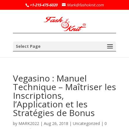
+1-215-475-6020
Mark@fashoknit.com
Select Page
Vegasino : Manuel
Technique – Maîtriser les
Inscriptions,
l’Application et les
Stratégies de Bonus
by
MARK2022
|
Aug 26, 2018
|
Uncategorized
|
0